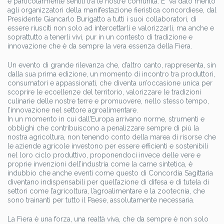
e particolarmente sentiti tra le nostre comunità. E
va dato merito
agli organizzatori della manifestazione fieristica concordiese, dal
Presidente Giancarlo Burigatto a tutti i suoi collaboratori, di
essere riusciti non solo ad intercettarli e valorizzarli, ma anche e
soprattutto a tenerli vivi, pur in un contesto di tradizione e
innovazione che è da sempre la vera essenza della Fiera.
Un evento di grande rilevanza che, d’altro canto, rappresenta, sin
dalla sua prima edizione, un momento di incontro tra produttori,
consumatori e appassionati, che diventa un’occasione unica per
scoprire le eccellenze del territorio, valorizzare le tradizioni
culinarie delle nostre terre e promuovere, nello stesso tempo,
l’innovazione nel settore agroalimentare.
In un momento in cui dall’Europa arrivano norme, strumenti e
obblighi che contribuiscono a penalizzare sempre di più la
nostra agricoltura, non tenendo conto della marea di risorse che
le aziende agricole investono per essere efficienti e sostenibili
nel loro ciclo produttivo, proponendoci invece delle vere e
proprie invenzioni dell’industria come la carne sintetica, è
indubbio che anche eventi come questo di Concordia Sagittaria
diventano indispensabili per quell’azione di difesa e di tutela di
settori come l’agricoltura, l’agroalimentare e la zootecnia, che
sono trainanti per tutto il Paese, assolutamente necessaria.
La Fiera è una forza, una realtà viva, che da sempre è non solo