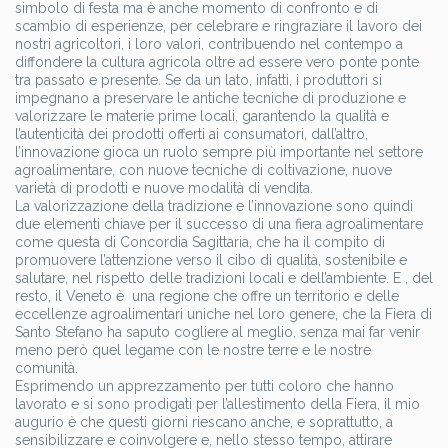
simbolo di festa ma è anche momento di confronto e di
scambio di esperienze, per celebrare e ringraziare il lavoro dei
nostri agricoltori, i loro valori, contribuendo nel contempo a
diffondere la cultura agricola oltre ad essere vero ponte ponte
tra passato e presente. Se da un lato, infatti, i produttori si
impegnano a preservare le antiche tecniche di produzione e
valorizzare le materie prime locali, garantendo la qualità e
l’autenticità dei prodotti offerti ai consumatori, dall’altro,
l’innovazione gioca un ruolo sempre più importante nel settore
agroalimentare, con nuove tecniche di coltivazione, nuove
varietà di prodotti e nuove modalità di vendita.
La valorizzazione della tradizione e l’innovazione sono quindi
due elementi chiave per il successo di una fiera agroalimentare
come questa di Concordia Sagittaria, che ha il compito di
promuovere l’attenzione verso il cibo di qualità, sostenibile e
salutare, nel rispetto delle tradizioni locali e dell’ambiente. E , del
resto, il Veneto è
una regione che offre un territorio e delle
eccellenze agroalimentari uniche nel loro genere, che la Fiera di
Santo Stefano ha saputo cogliere al meglio, senza mai far venir
meno però quel legame con le nostre terre e le nostre
comunità.
Esprimendo un apprezzamento per tutti coloro che hanno
lavorato e si sono prodigati per l’allestimento della Fiera, il mio
augurio è che questi giorni riescano anche, e soprattutto, a
sensibilizzare e coinvolgere e, nello stesso tempo, attirare