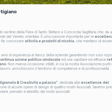
rtigiano
i cardine della Fiera di Santo Stefano a Concordia Sagittaria che, da 
iende del Veneto orientale. È un’occasione importante per le
eccellen
 e far conoscere
attività e prodotti di nicchia
, che meritano di esser
 anni di esperienza al fianco delle aziende garantendo non solo risp
continua azione politico-sindacale
ed una capillare ed efficace
ret
iano
. Non manca occasione, infatti, in cui la nostra Associazione punti 
o lavoro, arricchiscono il territorio di competenze e di professionalità
rtigianato & Creatività a palazzo”
, dedicata alle
eccellenze
del
e di alcune opere di design di quattro nostri Associati. Saremo pre
are, pensato e allestito dai nostri associati.