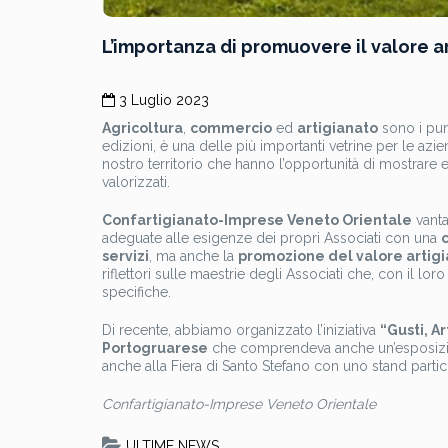
L’importanza di promuovere il valore a
3 Luglio 2023
Agricoltura
,
commercio
ed
artigianato
sono i punt
edizioni, è una delle più importanti vetrine per le az
nostro territorio che hanno l’opportunità di mostrare
valorizzati.
Confartigianato-Imprese Veneto Orientale
vanta
adeguate alle esigenze dei propri Associati con una
servizi
, ma anche la
promozione del valore artig
riflettori sulle maestrie degli Associati che, con il lor
specifiche.
Di recente, abbiamo organizzato l’iniziativa
“Gusti, A
Portogruarese
che comprendeva anche un’esposizion
anche alla Fiera di Santo Stefano con uno stand particol
Confartigianato-Imprese Veneto Orientale
ULTIME NEWS