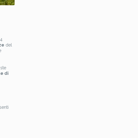
44
ze
del
e
oste
e di
i
senti