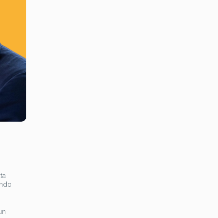
ta
ondo
un