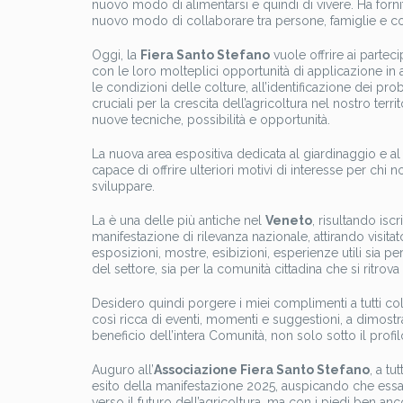
nuovo modo di alimentarsi e quindi di vivere. Ha for
nuovo modo di collaborare tra persone, famiglie e c
Oggi, la
Fiera Santo Stefano
vuole offrire ai parteci
con le loro molteplici opportunità di applicazione in ag
le condizioni delle colture, all’identificazione dei pro
cruciali per la crescita dell’agricoltura nel nostro terri
nuove tecniche, possibilità e opportunità.
La nuova area espositiva dedicata al giardinaggio e al fa
capace di offrire ulteriori motivi di interesse per ch
sviluppare.
La è una delle più antiche nel
Veneto
, risultando is
manifestazione di rilevanza nazionale, attirando visitato
esposizioni, mostre, esibizioni, esperienze utili sia pe
del settore, sia per la comunità cittadina che si ritrov
Desidero quindi porgere i miei complimenti a tutti c
così ricca di eventi, momenti e suggestioni, a dimost
beneficio dell’intera Comunità, non solo sotto il prof
Auguro all’
Associazione Fiera Santo Stefano
, a tu
esito della manifestazione 2025, auspicando che essa a
verso il futuro dell’agricoltura, ma con i piedi ben anco