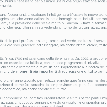
nito l’humus necessario per plasmare una nuova organizzazione social
omunità.
panti l’opportunità di esplorare l’intelligenza artificiale e le nuove tecn
ricoltura, che vanno dall’analisi delle immagini satellitari, utili per m
blemi, alla previsione delle rese e molto più ancora. Si tratta di temati
torio, che negli ultimi anni sta vedendo il ritorno dei giovani, attratti an
i da te per i professionisti e gli amanti del verde, inoltre, sarà senz’al
i non vuole solo guardare, od assaggiare, ma anche ideare, creare, tras
critta fin dal 1700 nel calendario della Serenissima. Dal 2022 si propo
ri ed espositori da tutt’Italia, con un ricco programma di iniziative,
r chi cerca divertimento e relax, sia per l’imprenditore alla ricerca dell
a in uno dei
momenti più importanti
di aggregazione
di tutto l’ann
oloro che hanno lavorato per realizzare anche quest’anno una manifes
razione di come fare squadra sia sempre vincente e porti frutti abbond
ilo economico, ma anche sociale e culturale.
tti i componenti del comitato organizzatore, e a tutti i partecipanti il mi
ttragga un pubblico sempre più vasto di visitatori e di operatori proie
rati nella sua storia e nelle sue tradizioni.