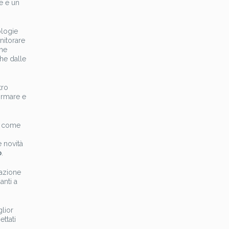
e e un
ologie
onitorare
che
che dalle
tro
formare e
ne come
e novità
o
.
tazione
anti a
glior
ttati