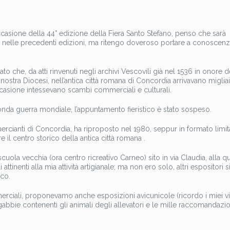
ccasione della 44° edizione della Fiera Santo Stefano, penso che sarà
ssi nelle precedenti edizioni, ma ritengo doveroso portare a conoscenz
o che, da atti rinvenuti negli archivi Vescovili già nel 1536 in onore d
ostra Diocesi, nell’antica città romana di Concordia arrivavano migliai
occasione intessevano scambi commerciali e culturali.
econda guerra mondiale, l’appuntamento fieristico è stato sospeso.
cianti di Concordia, ha riproposto nel 1980, seppur in formato limit
are il centro storico della antica città romana .
cuola vecchia (ora centro ricreativo Carneo) sito in via Claudia, alla q
inenti alla mia attività artigianale; ma non ero solo, altri espositori s
ico.
ommerciali, proponevamo anche esposizioni avicunicole (ricordo i miei v
 gabbie contenenti gli animali degli allevatori e le mille raccomandazi