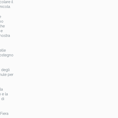
olare il
nicola.
e
ppo
che
 e
 nostra
elle
sostegno
 degli
rmule per
la
 e la
 di
Fiera