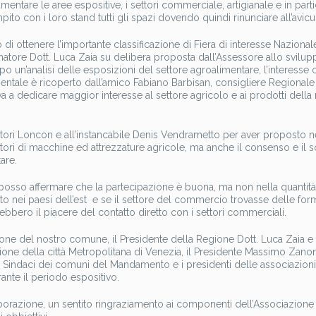
re le aree espositive, i settori commerciale, artigianale e in partic
to con i loro stand tutti gli spazi dovendo quindi rinunciare all’avicu
di ottenere l’importante classificazione di Fiera di interesse Nazional
natore Dott. Luca Zaia su delibera proposta dall’Assessore allo svilu
un’analisi delle esposizioni del settore agroalimentare, l’interesse 
mentale è ricoperto dall’amico Fabiano Barbisan, consigliere Regionale
va a dedicare maggior interesse al settore agricolo e ai prodotti della
atori Loncon e all’instancabile Denis Vendrametto per aver proposto n
tori di macchine ed attrezzature agricole, ma anche il consenso e il 
are.
i posso affermare che la partecipazione è buona, ma non nella quantità
atto nei paesi dell’est e se il settore del commercio trovasse delle fo
rebbero il piacere del contatto diretto con i settori commerciali.
one del nostro comune, il Presidente della Regione Dott. Luca Zaia e 
ione della città Metropolitana di Venezia, il Presidente Massimo Zanon
Sindaci dei comuni del Mandamento e i presidenti delle associazioni
nte il periodo espositivo.
aborazione, un sentito ringraziamento ai componenti dell’Associazione 