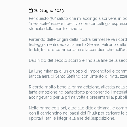
26 Giugno 2023
Per questo 36° saluto che mi accingo a scrivere, in o
“inevitabile” essere ripetitivo con concetti già espre
storicità della manifestazione.
Partendo dalle origini della nostra kermesse va ricordat
festeggiamenti dedicati a Santo Stefano Patrono della n
fedeli, tra loro commercianti e faccendieri che nell’
Dall’inizio del secolo scorso e fino alla fine della s
La lungimiranza di un gruppo di imprenditori e commer
l’antica fiera di Santo Stefano con l’intento di rivitalizz
Ricordo molto bene la prima edizione, allestita nella s
tanta emozione ho partecipato proponendo i materiali att
accingevano per la prima volta a presentarsi al pubbl
Nelle prime edizioni, oltre alle ditte artigianali e c
con il camioncino nei paesi del Friuli) per caricare le
riportarli sani e integri alla fine dell’esposizione.