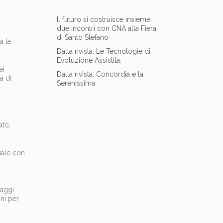
Il futuro si costruisce insieme:
due incontri con CNA alla Fiera
di Santo Stefano
a la
Dalla rivista: Le Tecnologie di
Evoluzione Assistita.
ei
Dalla rivista: Concordia e la
a di
Serenissima
ato,
uale con
i
iaggi
oni per