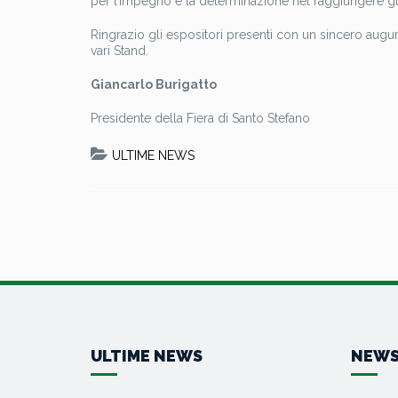
per l’impegno e la determinazione nel raggiungere gli 
Ringrazio gli espositori presenti con un sincero augu
vari Stand.
Giancarlo Burigatto
Presidente della Fiera di Santo Stefano
ULTIME NEWS
ULTIME NEWS
NEWS