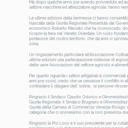
Ma dopo qualche anno pur avendo provveduto ad aumenta
settore macchine ed attrezzature agricole, hanno riempi
Le ultime edizioni della kermesse ci hanno consentito 
rilasciata dalla Giunta Regionale Presieduta dal Gover
economico Roberto Marcato che ha riconosciuto, dopo 
ricopre la fiera nel Veneto Orientale. Un ruolo fonda
portavoce del nostro territorio, che da anni ci sprona
zona.
Un ringraziamento particolare all’Associazione Coltiv
ultime edizioni una partecipazione notevole di esposi
delle varie Associazioni del settore agricolo e aliment
Per quanto riguarda i settori artigianali e commercial
anni pre covid; credo che se cessasse il conflitto in 
contrastare il dilagare dell’ online, le persone ritrove
Ringrazio il Sindaco Claudio Odorico e l’Amministrazi
Giunta Regionale, il Sindaco Brugnaro e l’Amministraz
Giunta della Camera di Commercio Venezia-Rovigo, i 
categoria che ci onoreranno con la loro presenza dura
Ringrazio la Pro Loco e il suo presidente per la coll