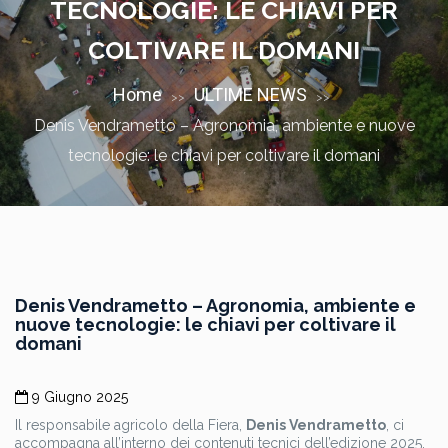
TECNOLOGIE: LE CHIAVI PER
COLTIVARE IL DOMANI
Home
ULTIME NEWS
>>
>>
Denis Vendrametto – Agronomia, ambiente e nuove
tecnologie: le chiavi per coltivare il domani
Denis Vendrametto – Agronomia, ambiente e
nuove tecnologie: le chiavi per coltivare il
domani
9 Giugno 2025
Il responsabile agricolo della Fiera,
Denis Vendrametto
, ci
accompagna all’interno dei contenuti tecnici dell’edizione 2025,