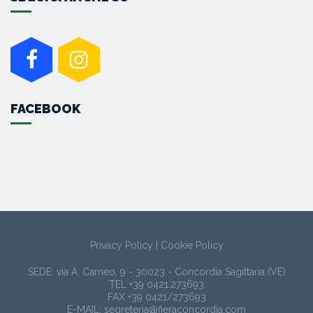
FACEBOOK
Privacy Policy
|
Cookie Policy
SEDE: via A. Carneo, 9 - 30023 - Concordia Sagittaria (VE)
TEL
+39 0421.273693
FAX +39 0421/273693
E-MAIL:
segreteria@fieraconcordia.com