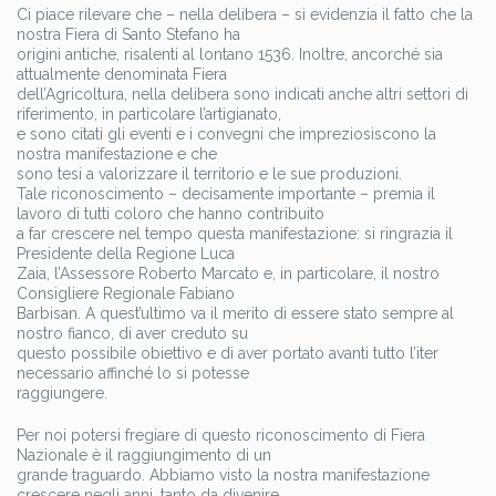
Ci piace rilevare che – nella delibera – si evidenzia il fatto che la
nostra Fiera di Santo Stefano ha
origini antiche, risalenti al lontano 1536. Inoltre, ancorché sia
attualmente denominata Fiera
dell’Agricoltura, nella delibera sono indicati anche altri settori di
riferimento, in particolare l’artigianato,
e sono citati gli eventi e i convegni che impreziosiscono la
nostra manifestazione e che
sono tesi a valorizzare il territorio e le sue produzioni.
Tale riconoscimento – decisamente importante – premia il
lavoro di tutti coloro che hanno contribuito
a far crescere nel tempo questa manifestazione: si ringrazia il
Presidente della Regione Luca
Zaia, l’Assessore Roberto Marcato e, in particolare, il nostro
Consigliere Regionale Fabiano
Barbisan. A quest’ultimo va il merito di essere stato sempre al
nostro fianco, di aver creduto su
questo possibile obiettivo e di aver portato avanti tutto l’iter
necessario affinché lo si potesse
raggiungere.
Per noi potersi fregiare di questo riconoscimento di Fiera
Nazionale è il raggiungimento di un
grande traguardo. Abbiamo visto la nostra manifestazione
crescere negli anni, tanto da divenire