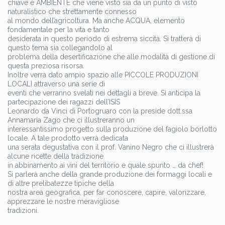
chiave è AMBIENTE che viene visto sia da un punto di visto
naturalistico che strettamente connesso
al mondo dell’agricoltura. Ma anche ACQUA, elemento
fondamentale per la vita e tanto
desiderata in questo periodo di estrema siccità. Si tratterà di
questo tema sia collegandolo al
problema della desertificazione che alle modalità di gestione di
questa preziosa risorsa.
Inoltre verrà dato ampio spazio alle PICCOLE PRODUZIONI
LOCALI attraverso una serie di
eventi che verranno svelati nei dettagli a breve. Si anticipa la
partecipazione dei ragazzi dell’ISIS
Leonardo da Vinci di Portogruaro con la preside dott.ssa
Annamaria Zago che ci illustreranno un
interessantissimo progetto sulla produzione del fagiolo borlotto
locale. A tale prodotto verrà dedicata
una serata degustativa con il prof. Vanino Negro che ci illustrerà
alcune ricette della tradizione
in abbinamento ai vini del territorio e quale spunto … da chef!
Si parlerà anche della grande produzione dei formaggi locali e
di altre prelibatezze tipiche della
nostra area geografica, per far conoscere, capire, valorizzare,
apprezzare le nostre meravigliose
tradizioni.