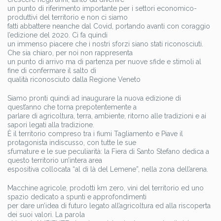
un punto di riferimento importante per i settori economico-
produttivi del territorio e non ci siamo
fatti abbattere neanche dal Covid, portando avanti con coraggio
l’edizione del 2020. Ci fa quindi
un immenso piacere che i nostri sforzi siano stati riconosciuti.
Che sia chiaro, per noi non rappresenta
un punto di arrivo ma di partenza per nuove sfide e stimoli al
fine di confermare il salto di
qualità riconosciuto dalla Regione Veneto
Siamo pronti quindi ad inaugurare la nuova edizione di
quest’anno che torna prepotentemente a
parlare di agricoltura, terra, ambiente, ritorno alle tradizioni e ai
sapori legati alla tradizione.
È il territorio compreso tra i fiumi Tagliamento e Piave il
protagonista indiscusso, con tutte le sue
sfumature e le sue peculiarità: la Fiera di Santo Stefano dedica a
questo territorio un’intera area
espositiva collocata “al di là del Lemene”, nella zona dell’arena.
Macchine agricole, prodotti km zero, vini del territorio ed uno
spazio dedicato a spunti e approfondimenti
per dare un’idea di futuro legato all’agricoltura ed alla riscoperta
dei suoi valori. La parola