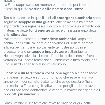
abituati.
La Fiera rappresenta un momento importante per il nostro
paese, in quanto
vetrina delle nostre eccellenze
.
Tanto è successo in questi anni, all’
emergenza sanitaria
sono
seguiti lo
scoppio di una guerra
, che ha avuto e ha tutt’ora
importanti
conseguenze
sul costo e l’approvvigionamento dei
materiali e delle
fonti energetiche
, e un inasprimento della
crisi climatica
.
Mai come quest’anno le
tematiche ambientali
appaiono
centrali per il
futuro
, perciò dobbiamo individuare percorsi
efficaci per cambiare rapidamente le nostre abitudini e
progettare uno
sviluppo a
impatto zero
sull’ambiente.
Nei convegni, diventati il fiore all’occhiello della nostra Fiera,
verranno sviluppate tematiche sull’ambiente a tutto tondo, con
uno sguardo specifico al nostro territorio
.
Il nostro è un territorio a vocazione agricola
e conoscere
chi opera nel settore agricolo non può che essere positivo
anche per il consumatore attento, che esige qualità e filiera
certificata. La Fiera è significativa anche per gli addetti ai lavori
che qui possono confrontarsi e vedere le macchine agricole e i
prodotti più innovativi
.
Santo Stefano è una festa che trova le proprie origini nella