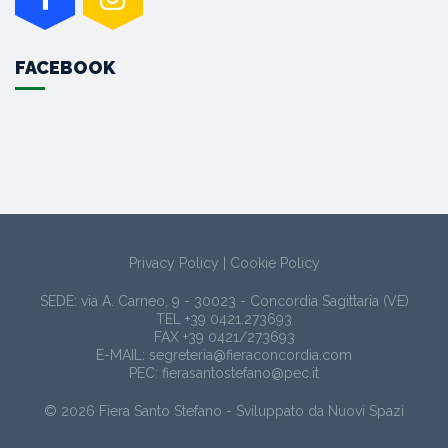
FACEBOOK
Privacy Policy
|
Cookie Policy
SEDE: via A. Carneo, 9 - 30023 - Concordia Sagittaria (VE)
TEL
+39 0421.273693
FAX +39 0421/273693
E-MAIL:
segreteria@fieraconcordia.com
PEC:
fierasantostefano@pec.it
© 2026 Fiera Santo Stefano
-
Sviluppato da
Nuovi Spazi